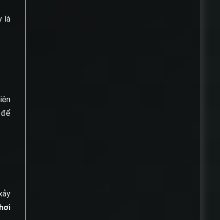
 là
iện
 để
xảy
hơi