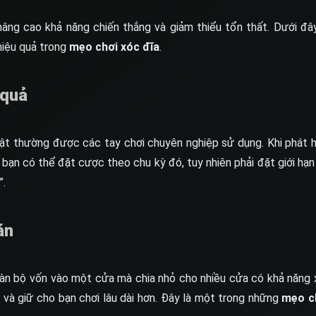
âng cao khả năng chiến thắng và giảm thiểu tổn thất. Dưới đây
hiệu quả trong
mẹo chơi xóc đĩa
.
 quả
uật thường được các tay chơi chuyên nghiệp sử dụng. Khi phát h
 bạn có thể đặt cược theo chu kỳ đó, tuy nhiên phải đặt giới hạn
”.
án
oàn bộ vốn vào một cửa mà chia nhỏ cho nhiều cửa có khả năng 
ro và giữ cho bạn chơi lâu dài hơn. Đây là một trong những
mẹo c