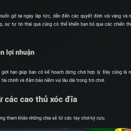
muốn gỡ lại ngay lập tức, dẫn đến các quyết định vội vàng và 
ếp, sự tự tin thái quá cũng có thể khiến bạn bỏ qua các chiến th
n lợi nhuận
giới hạn giúp bạn có kế hoạch dừng chơi hợp lý. Đây cũng là 
tài chính và đảm bảo niềm vui lâu dài trong trò chơi.
ừ các cao thủ xóc đĩa
ùng tham khảo những chia sẻ từ các tay chơi kỳ cựu.