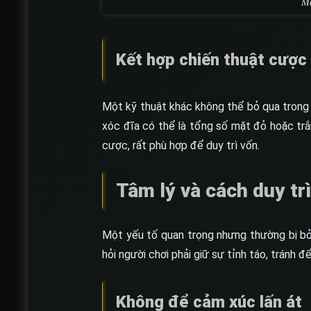
Mẹ
Kết hợp chiến thuật cược 
Một kỹ thuật khác không thể bỏ qua trong
xóc đĩa có thể là tổng số mặt đỏ hoặc trắ
cược, rất phù hợp để duy trì vốn.
Tâm lý và cách duy trì
Một yếu tố quan trọng nhưng thường bị b
hỏi người chơi phải giữ sự tỉnh táo, tránh đ
Không để cảm xúc lấn át