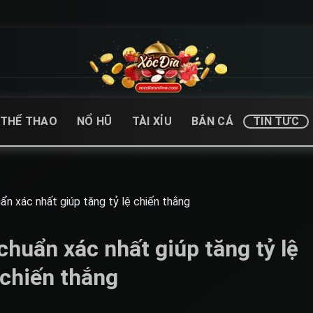
THỂ THAO
NỔ HŨ
TÀI XỈU
BẮN CÁ
TIN TỨC
ẩn xác nhất giúp tăng tỷ lệ chiến thắng
chuẩn xác nhất giúp tăng tỷ lệ
chiến thắng