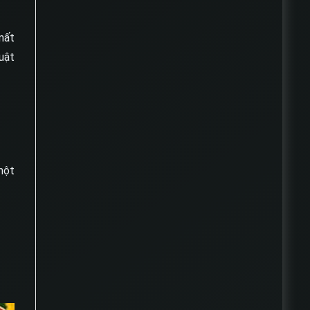
mất
uật
một