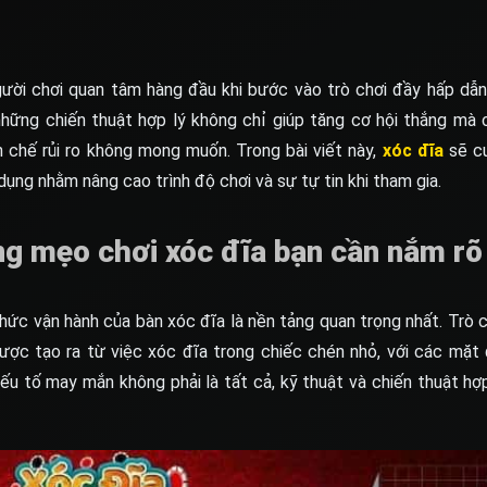
ười chơi quan tâm hàng đầu khi bước vào trò chơi đầy hấp dẫn
 những chiến thuật hợp lý không chỉ giúp tăng cơ hội thắng mà 
 chế rủi ro không mong muốn. Trong bài viết này,
xóc đĩa
sẽ c
dụng nhằm nâng cao trình độ chơi và sự tự tin khi tham gia.
ng mẹo chơi xóc đĩa bạn cần nắm rõ
thức vận hành của bàn xóc đĩa là nền tảng quan trọng nhất. Trò c
ược tạo ra từ việc xóc đĩa trong chiếc chén nhỏ, với các mặt 
ếu tố may mắn không phải là tất cả, kỹ thuật và chiến thuật hợp