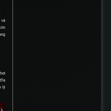
 và
còn
ung
hơi
đĩa
 lý