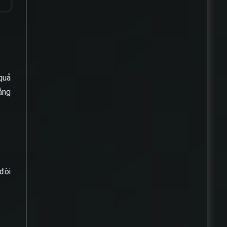
quả
ắng
đòi